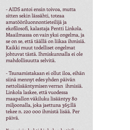
- AIDS antoi ensin toivoa, mutta
sitten sekin lässähti, toteaa
amatööriluonnontieteilijä ja
ekofilosofi, kalastaja Pentti Linkola.
Maailmassa on vain yksi ongelma, ja
se on se, että täällä on liikaa ihmisiä.
Kaikki muut todelliset ongelmat
johtuvat tästä. Ihmiskunnalla ei ole
mahdollisuutta selvitä.
- Tsunamistakaan ei ollut iloa, eihän
siinä mennyt edes yhden päivän
nettolisääntymisen verran ihmisiä.
Linkola laskee, että vuodessa
maapallon väkiluku lisääntyy 80
miljoonalla, joka jaettuna 365:llä
tekee n. 220 000 ihmistä lisää. Per
päivä.