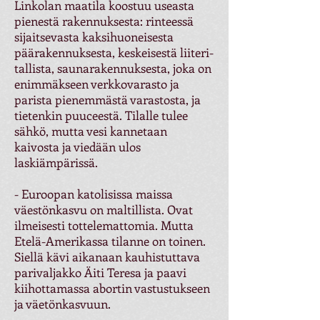
Linkolan maatila koostuu useasta
pienestä rakennuksesta: rinteessä
sijaitsevasta kaksihuoneisesta
päärakennuksesta, keskeisestä liiteri-
tallista, saunarakennuksesta, joka on
enimmäkseen verkkovarasto ja
parista pienemmästä varastosta, ja
tietenkin puuceestä. Tilalle tulee
sähkö, mutta vesi kannetaan
kaivosta ja viedään ulos
laskiämpärissä.
- Euroopan katolisissa maissa
väestönkasvu on maltillista. Ovat
ilmeisesti tottelemattomia. Mutta
Etelä-Amerikassa tilanne on toinen.
Siellä kävi aikanaan kauhistuttava
parivaljakko Äiti Teresa ja paavi
kiihottamassa abortin vastustukseen
ja väetönkasvuun.