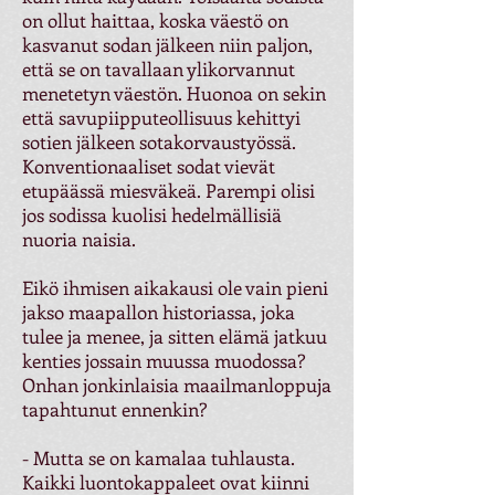
on ollut haittaa, koska väestö on
kasvanut sodan jälkeen niin paljon,
että se on tavallaan ylikorvannut
menetetyn väestön. Huonoa on sekin
että savupiipputeollisuus kehittyi
sotien jälkeen sotakorvaustyössä.
Konventionaaliset sodat vievät
etupäässä miesväkeä. Parempi olisi
jos sodissa kuolisi hedelmällisiä
nuoria naisia.
Eikö ihmisen aikakausi ole vain pieni
jakso maapallon historiassa, joka
tulee ja menee, ja sitten elämä jatkuu
kenties jossain muussa muodossa?
Onhan jonkinlaisia maailmanloppuja
tapahtunut ennenkin?
- Mutta se on kamalaa tuhlausta.
Kaikki luontokappaleet ovat kiinni