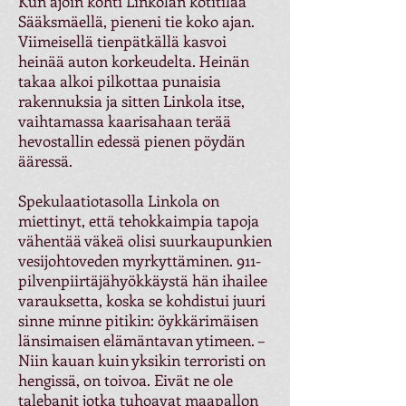
Kun ajoin kohti Linkolan kotitilaa
Sääksmäellä, pieneni tie koko ajan.
Viimeisellä tienpätkällä kasvoi
heinää auton korkeudelta. Heinän
takaa alkoi pilkottaa punaisia
rakennuksia ja sitten Linkola itse,
vaihtamassa kaarisahaan terää
hevostallin edessä pienen pöydän
ääressä.
Spekulaatiotasolla Linkola on
miettinyt, että tehokkaimpia tapoja
vähentää väkeä olisi suurkaupunkien
vesijohtoveden myrkyttäminen. 911-
pilvenpiirtäjähyökkäystä hän ihailee
varauksetta, koska se kohdistui juuri
sinne minne pitikin: öykkärimäisen
länsimaisen elämäntavan ytimeen. –
Niin kauan kuin yksikin terroristi on
hengissä, on toivoa. Eivät ne ole
talebanit jotka tuhoavat maapallon