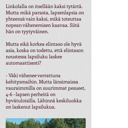
Linkolalla on itsellään kaksi tytärtä.
Mutta mikä parasta, lapsenlapsia on
yhteensä vain kaksi, mikä toteuttaa
nopean vähenemisen kaavaa. Siitä
hän on tyytyväinen.
Mutta eikä korkea elintaso ole hyvä
asia, koska on todettu, että elintason
noustessa lapsiluku laskee
automaattisesti?
- Väki vähenee verrattuna
kehitysmaihin. Mutta länsimaissa
vauraimmilla on suurimmat pesueet,
4-6 –lapsen perheitä on
hyvätuloisilla. Lähinnä keskiluokka
on laskenut lapsilukua.