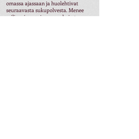
omassa ajassaan ja huolehtivat
seuraavasta sukupolvesta. Menee
miljoonia vuosia, ennen kuin taas on
lajeja. Tällainen nihilismi on
luonnoton ja arvoton tarkastelutapa.
Varsinkin kun tiedetään, että
tämäntyyppistä sukupuuttoaaltoa,
jonka aiheuttaa yksi laji, ei ole ollut.
Vanajaveden rehevöitynyt ranta on
muutaman sadan metrin päässä.
Verkot kalastaja Linkola vie talvella
3-5 kilometrin päässä sijaitseville
apajille hevosella. 40 vuotta hän myi
kalansa tukkuun, mutta nyt hän
joutuu myymään saaliin itse suoraan
kuluttajille, koska tukusta saa niin
huonon hinnan. Palkkaindeksi on
noussut koko ajan, mutta kalan
reaalihinta taas laskenut joka vuosi.