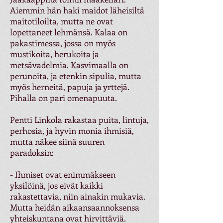
Aiemmin hän haki maidot läheisiltä
maitotiloilta, mutta ne ovat
lopettaneet lehmänsä. Kalaa on
pakastimessa, jossa on myös
mustikoita, herukoita ja
metsävadelmia. Kasvimaalla on
perunoita, ja etenkin sipulia, mutta
myös herneitä, papuja ja yrttejä.
Pihalla on pari omenapuuta.
Pentti Linkola rakastaa puita, lintuja,
perhosia, ja hyvin monia ihmisiä,
mutta näkee siinä suuren
paradoksin:
- Ihmiset ovat enimmäkseen
yksilöinä, jos eivät kaikki
rakastettavia, niin ainakin mukavia.
Mutta heidän aikaansaannoksensa
yhteiskuntana ovat hirvittäviä.