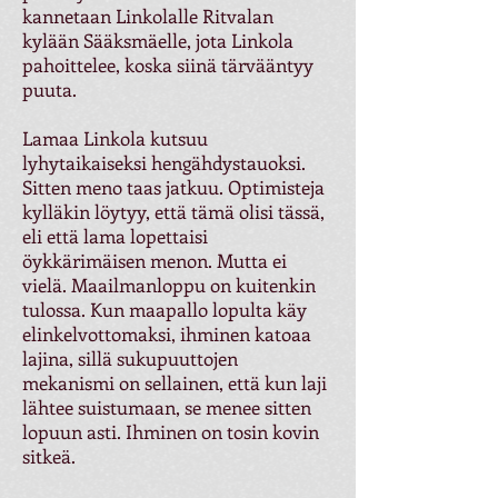
kannetaan Linkolalle Ritvalan
kylään Sääksmäelle, jota Linkola
pahoittelee, koska siinä tärvääntyy
puuta.
Lamaa Linkola kutsuu
lyhytaikaiseksi hengähdystauoksi.
Sitten meno taas jatkuu. Optimisteja
kylläkin löytyy, että tämä olisi tässä,
eli että lama lopettaisi
öykkärimäisen menon. Mutta ei
vielä. Maailmanloppu on kuitenkin
tulossa. Kun maapallo lopulta käy
elinkelvottomaksi, ihminen katoaa
lajina, sillä sukupuuttojen
mekanismi on sellainen, että kun laji
lähtee suistumaan, se menee sitten
lopuun asti. Ihminen on tosin kovin
sitkeä.