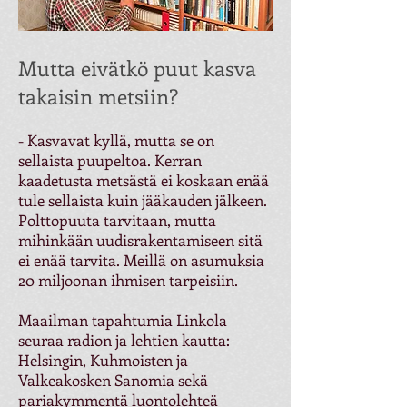
Mutta eivätkö puut kasva
takaisin metsiin?
- Kasvavat kyllä, mutta se on
sellaista puupeltoa. Kerran
kaadetusta metsästä ei koskaan enää
tule sellaista kuin jääkauden jälkeen.
Polttopuuta tarvitaan, mutta
mihinkään uudisrakentamiseen sitä
ei enää tarvita. Meillä on asumuksia
20 miljoonan ihmisen tarpeisiin.
Maailman tapahtumia Linkola
seuraa radion ja lehtien kautta:
Helsingin, Kuhmoisten ja
Valkeakosken Sanomia sekä
pariakymmentä luontolehteä