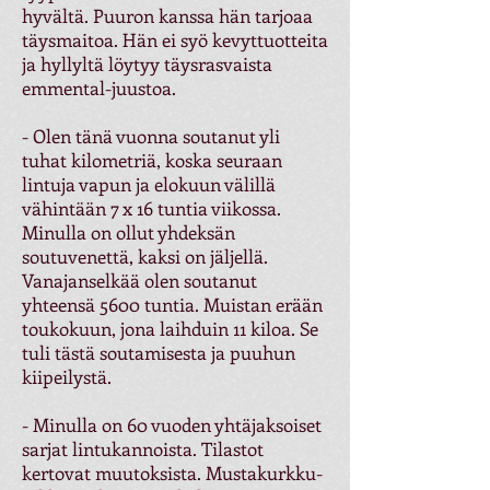
hyvältä. Puuron kanssa hän tarjoaa
täysmaitoa. Hän ei syö kevyttuotteita
ja hyllyltä löytyy täysrasvaista
emmental-juustoa.
- Olen tänä vuonna soutanut yli
tuhat kilometriä, koska seuraan
lintuja vapun ja elokuun välillä
vähintään 7 x 16 tuntia viikossa.
Minulla on ollut yhdeksän
soutuvenettä, kaksi on jäljellä.
Vanajanselkää olen soutanut
yhteensä 5600 tuntia. Muistan erään
toukokuun, jona laihduin 11 kiloa. Se
tuli tästä soutamisesta ja puuhun
kiipeilystä.
- Minulla on 60 vuoden yhtäjaksoiset
sarjat lintukannoista. Tilastot
kertovat muutoksista. Mustakurkku-