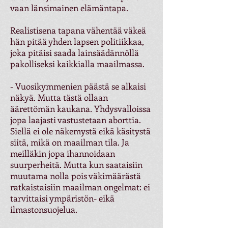
vaan länsimainen elämäntapa.
Realistisena tapana vähentää väkeä
hän pitää yhden lapsen politiikkaa,
joka pitäisi saada lainsäädännöllä
pakolliseksi kaikkialla maailmassa.
- Vuosikymmenien päästä se alkaisi
näkyä. Mutta tästä ollaan
äärettömän kaukana. Yhdysvalloissa
jopa laajasti vastustetaan aborttia.
Siellä ei ole näkemystä eikä käsitystä
siitä, mikä on maailman tila. Ja
meilläkin jopa ihannoidaan
suurperheitä. Mutta kun saataisiin
muutama nolla pois väkimäärästä
ratkaistaisiin maailman ongelmat: ei
tarvittaisi ympäristön- eikä
ilmastonsuojelua.