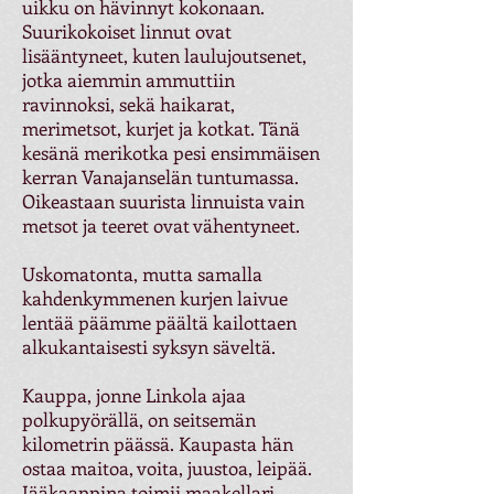
uikku on hävinnyt kokonaan.
Suurikokoiset linnut ovat
lisääntyneet, kuten laulujoutsenet,
jotka aiemmin ammuttiin
ravinnoksi, sekä haikarat,
merimetsot, kurjet ja kotkat. Tänä
kesänä merikotka pesi ensimmäisen
kerran Vanajanselän tuntumassa.
Oikeastaan suurista linnuista vain
metsot ja teeret ovat vähentyneet.
Uskomatonta, mutta samalla
kahdenkymmenen kurjen laivue
lentää päämme päältä kailottaen
alkukantaisesti syksyn säveltä.
Kauppa, jonne Linkola ajaa
polkupyörällä, on seitsemän
kilometrin päässä. Kaupasta hän
ostaa maitoa, voita, juustoa, leipää.
Jääkaappina toimii maakellari.