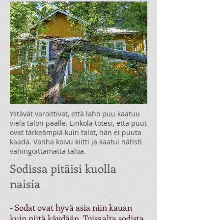
Ystävät varoittivat, että laho puu kaatuu
vielä talon päälle. Linkola totesi, että puut
ovat tärkeämpiä kuin talot, hän ei puuta
kaada. Vanha koivu kiitti ja kaatui nätisti
vahingoittamatta taloa.
Sodissa pitäisi kuolla
naisia
- Sodat ovat hyvä asia niin kauan
kuin niitä käydään. Toisaalta sodista