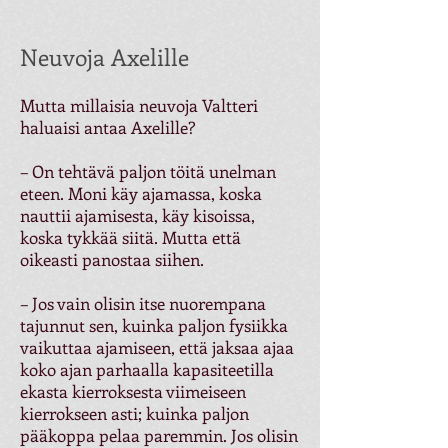
Neuvoja Axelille
Mutta millaisia neuvoja Valtteri
haluaisi antaa Axelille?
– On tehtävä paljon töitä unelman
eteen. Moni käy ajamassa, koska
nauttii ajamisesta, käy kisoissa,
koska tykkää siitä. Mutta että
oikeasti panostaa siihen.
– Jos vain olisin itse nuorempana
tajunnut sen, kuinka paljon fysiikka
vaikuttaa ajamiseen, että jaksaa ajaa
koko ajan parhaalla kapasiteetilla
ekasta kierroksesta viimeiseen
kierrokseen asti; kuinka paljon
pääkoppa pelaa paremmin. Jos olisin