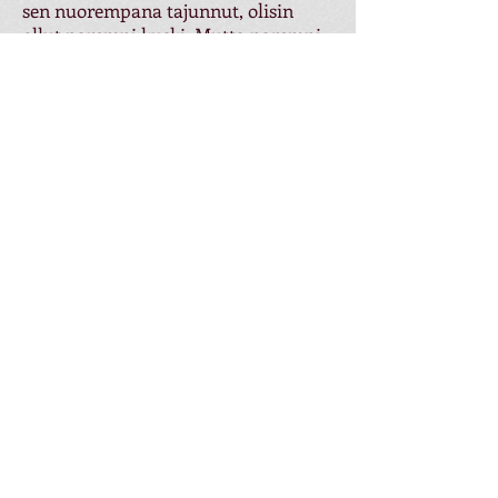
sen nuorempana tajunnut, olisin
ollut parempi kuski. Mutta parempi,
että tajusin sen myöhemmin kuin en
milloinkaan, Valtteri Bottas toteaa.
Valtterin mielestä koko laji on kiinni
kaikista yksityiskohdista. Siitä, että
alkaa itse ajattelemaan asioita
kisaviikonloppujen ulkopuolella.
– Miten pystyy ajamaan kovempaa,
miten pystyy paneutumaan ajamisen
yksityiskohtiin, kuinka paljon
paremmin pystyy ajaessa
miettimään ja kierros kierrokselta
pystyy ajamaan sen mutkan
paremmin ja paremmin.
– Suomessakin on niin kova taso, että
jos haluaa voittaa Suomen