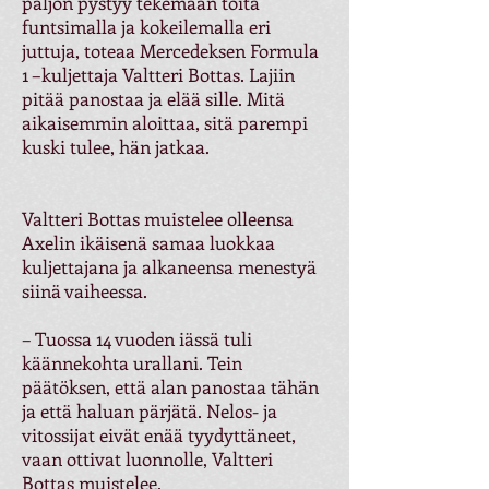
paljon pystyy tekemään töitä
funtsimalla ja kokeilemalla eri
juttuja, toteaa Mercedeksen Formula
1 –kuljettaja Valtteri Bottas. Lajiin
pitää panostaa ja elää sille. Mitä
aikaisemmin aloittaa, sitä parempi
kuski tulee, hän jatkaa.
Valtteri Bottas muistelee olleensa
Axelin ikäisenä samaa luokkaa
kuljettajana ja alkaneensa menestyä
siinä vaiheessa.
– Tuossa 14 vuoden iässä tuli
käännekohta urallani. Tein
päätöksen, että alan panostaa tähän
ja että haluan pärjätä. Nelos- ja
vitossijat eivät enää tyydyttäneet,
vaan ottivat luonnolle, Valtteri
Bottas muistelee.