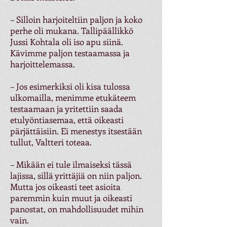
– Silloin harjoiteltiin paljon ja koko
perhe oli mukana. Tallipäällikkö
Jussi Kohtala oli iso apu siinä.
Kävimme paljon testaamassa ja
harjoittelemassa.
– Jos esimerkiksi oli kisa tulossa
ulkomailla, menimme etukäteem
testaamaan ja yritettiin saada
etulyöntiasemaa, että oikeasti
pärjättäisiin. Ei menestys itsestään
tullut, Valtteri toteaa.
– Mikään ei tule ilmaiseksi tässä
lajissa, sillä yrittäjiä on niin paljon.
Mutta jos oikeasti teet asioita
paremmin kuin muut ja oikeasti
panostat, on mahdollisuudet mihin
vain.