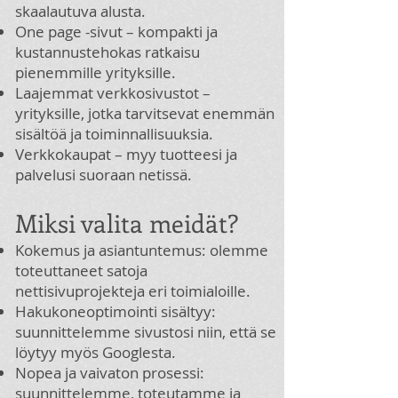
skaalautuva alusta.
One page -sivut – kompakti ja
kustannustehokas ratkaisu
pienemmille yrityksille.
Laajemmat verkkosivustot –
yrityksille, jotka tarvitsevat enemmän
sisältöä ja toiminnallisuuksia.
Verkkokaupat – myy tuotteesi ja
palvelusi suoraan netissä.
Miksi valita meidät?
Kokemus ja asiantuntemus: olemme
toteuttaneet satoja
nettisivuprojekteja eri toimialoille.
Hakukoneoptimointi sisältyy:
suunnittelemme sivustosi niin, että se
löytyy myös Googlesta.
Nopea ja vaivaton prosessi:
suunnittelemme, toteutamme ja